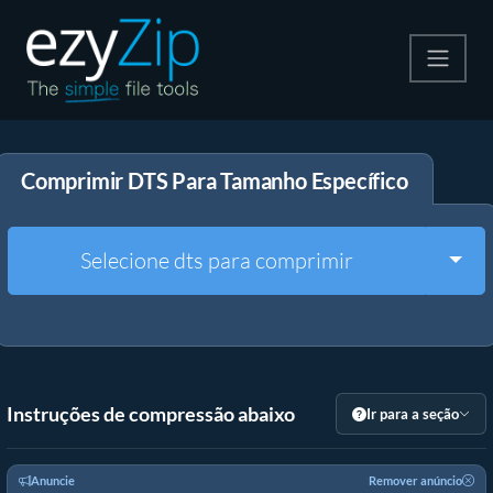
Compactar
Comprimir DTS Para Tamanho Específico
Descompactar
Converter
Togg
Selecione dts para comprimir
Outras Ferramentas
Instruções de compressão abaixo
Ir para a seção
Anuncie
Remover anúncio