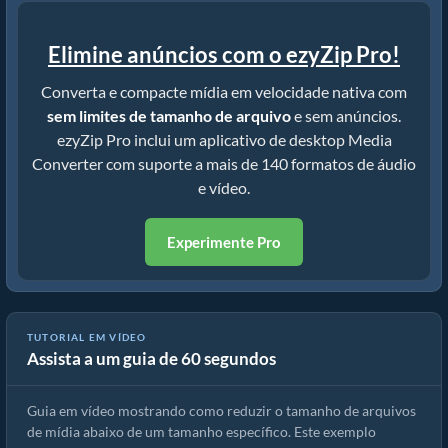
Elimine anúncios com o ezyZip Pro!
Converta e compacte mídia em velocidade nativa com
sem limites de tamanho de arquivo
e sem anúncios.
ezyZip Pro inclui um aplicativo de desktop Media
Converter com suporte a mais de 140 formatos de áudio
e vídeo.
Experimente Pro
TUTORIAL EM VÍDEO
Assista a um guia de 60 segundos
Como reduzir MP4 para 16MB (Guia simples)
Guia em vídeo mostrando como reduzir o tamanho de arquivos
de mídia abaixo de um tamanho específico. Este exemplo