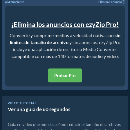
Anunciarse
Eliminar anuncio
¡Elimina los anuncios con ezyZip Pro!
Convierte y comprime medios a velocidad nativa con
sin
límites de tamaño de archivo
y sin anuncios. ezyZip Pro
incluye una aplicación de escritorio Media Converter
compatible con más de 140 formatos de audio y vídeo.
Probar Pro
VIDEO TUTORIAL
Ver una guía de 60 segundos
Cómo reducir MP4 a 16MB (Guía sencilla)
Guía en video que muestra cómo reducir el tamaño de archivos