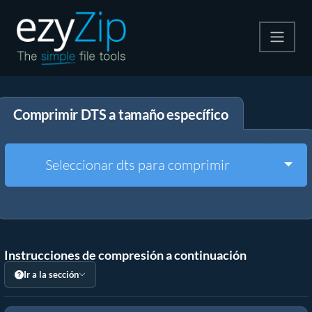
Comprime
Comprimir DTS a tamaño específico
Descomprime
Convertir
Togg
Seleccionar dts para comprimir
Otras herramientas
Instrucciones de compresión a continuación
Ir a la sección