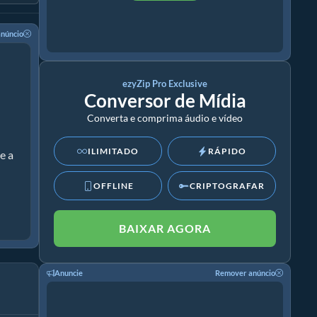
núncio
ezyZip Pro Exclusive
Conversor de Mídia
Converta e comprima áudio e vídeo
ILIMITADO
RÁPIDO
e a
OFFLINE
CRIPTOGRAFAR
BAIXAR AGORA
Anuncie
Remover anúncio