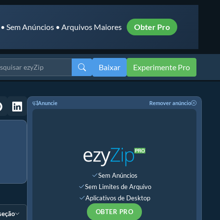
 • Sem Anúncios • Arquivos Maiores
Obter Pro
Baixar
Experimente Pro
Anuncie
Remover anúncio
Sem Anúncios
Sem Limites de Arquivo
Aplicativos de Desktop
OBTER PRO
 seção