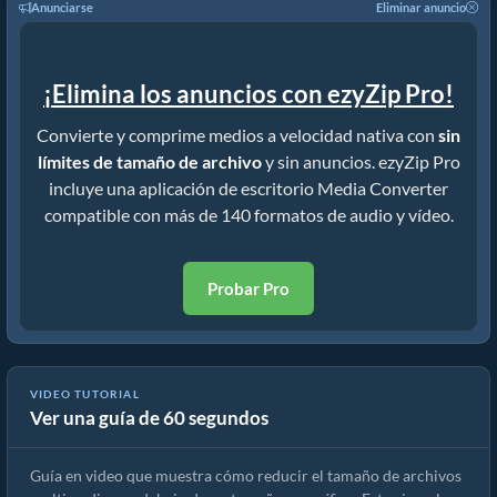
Anunciarse
Eliminar anuncio
¡Elimina los anuncios con ezyZip Pro!
Convierte y comprime medios a velocidad nativa con
sin
límites de tamaño de archivo
y sin anuncios. ezyZip Pro
incluye una aplicación de escritorio Media Converter
compatible con más de 140 formatos de audio y vídeo.
Probar Pro
VIDEO TUTORIAL
Ver una guía de 60 segundos
Cómo reducir MP4 a 16MB (Guía sencilla)
Guía en video que muestra cómo reducir el tamaño de archivos