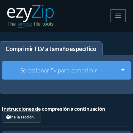
Comprime
Comprimir FLV a tamaño específico
Descomprime
Convertir
Togg
Seleccionar flv para comprimir
Otras herramientas
Instrucciones de compresión a continuación
Ir a la sección