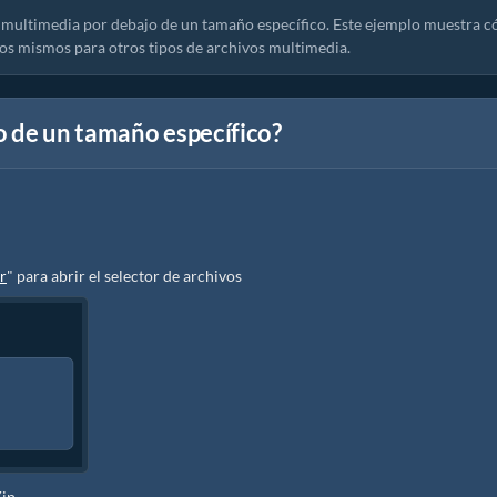
 multimedia por debajo de un tamaño específico. Este ejemplo muestra 
os mismos para otros tipos de archivos multimedia.
o de un tamaño específico?
r
" para abrir el selector de archivos
Zip