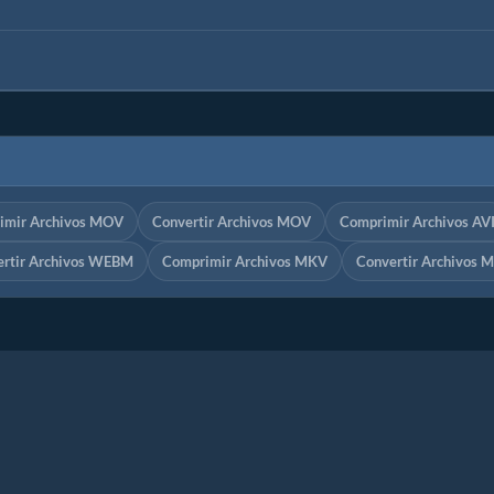
imir Archivos MOV
Convertir Archivos MOV
Comprimir Archivos AV
ertir Archivos WEBM
Comprimir Archivos MKV
Convertir Archivos 