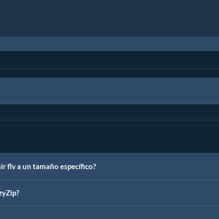
 flv a un tamaño específico?
zyZip?