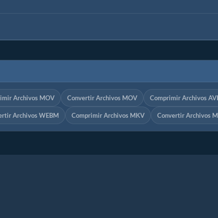
imir Archivos MOV
Convertir Archivos MOV
Comprimir Archivos AV
ertir Archivos WEBM
Comprimir Archivos MKV
Convertir Archivos 