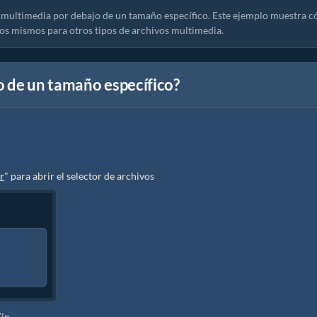
 multimedia por debajo de un tamaño específico. Este ejemplo muestra 
os mismos para otros tipos de archivos multimedia.
o de un tamaño específico?
r
" para abrir el selector de archivos
Zip