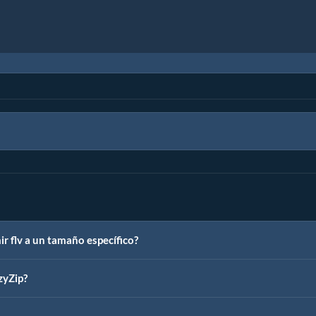
 flv a un tamaño específico?
zyZip?