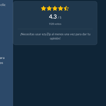
clic
4.3
/ 5
928 votos
¡Necesitas usar ezyZip al menos una vez para dar tu
opinión!
para
dos