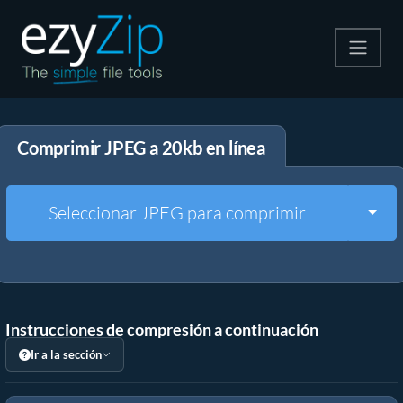
Comprime
Comprimir JPEG a 20kb en línea
Descomprime
Convertir
Togg
Seleccionar JPEG para comprimir
Otras herramientas
Instrucciones de compresión a continuación
Ir a la sección