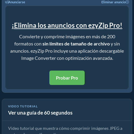
Anunciarse
Eliminar anuncio
¡Elimina los anuncios con ezyZip Pro!
Convierte y comprime imágenes en más de 200
formatos con
sin límites de tamaño de archivo
y sin
anuncios. ezyZip Pro incluye una aplicación descargable
Image Converter con optimización avanzada.
Probar Pro
VIDEO TUTORIAL
Ver una guía de 60 segundos
🖼 Cómo Comprimir JPEG a 20kb
Video tutorial que muestra cómo comprimir imágenes JPEG a