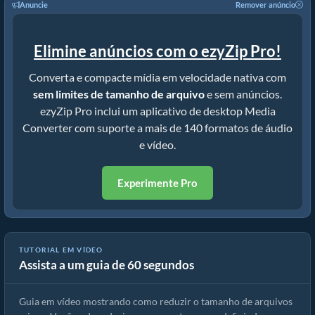
Anuncie
Remover anúncio
Elimine anúncios com o ezyZip Pro!
Converta e compacte mídia em velocidade nativa com
sem limites de tamanho de arquivo
e sem anúncios.
ezyZip Pro inclui um aplicativo de desktop Media
Converter com suporte a mais de 140 formatos de áudio
e vídeo.
Experimente Pro
TUTORIAL EM VÍDEO
Assista a um guia de 60 segundos
Guia do Compressor mjpeg | Reduzir Tamanho dos Arquivos mjpeg
Guia em vídeo mostrando como reduzir o tamanho de arquivos