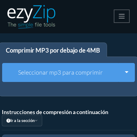
Comprime
Comprimir MP3 por debajo de 4MB
Descomprime
Convertir
Togg
Seleccionar mp3 para comprimir
Otras herramientas
Instrucciones de compresión a continuación
Ir a la sección