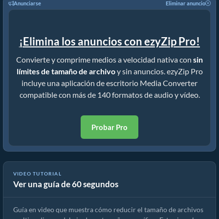
Anunciarse
Eliminar anuncio
¡Elimina los anuncios con ezyZip Pro!
Convierte y comprime medios a velocidad nativa con
sin
límites de tamaño de archivo
y sin anuncios. ezyZip Pro
incluye una aplicación de escritorio Media Converter
compatible con más de 140 formatos de audio y vídeo.
Probar Pro
VIDEO TUTORIAL
Ver una guía de 60 segundos
Cómo reducir MP4 a 16MB (Guía sencilla)
Guía en video que muestra cómo reducir el tamaño de archivos