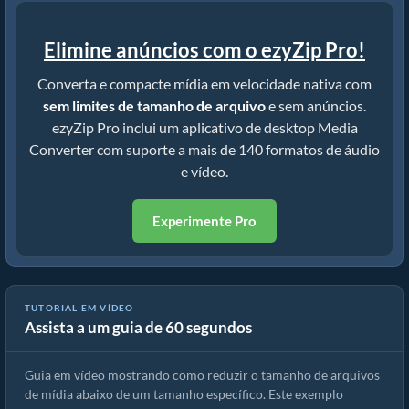
Elimine anúncios com o ezyZip Pro!
Converta e compacte mídia em velocidade nativa com
sem limites de tamanho de arquivo
e sem anúncios.
ezyZip Pro inclui um aplicativo de desktop Media
Converter com suporte a mais de 140 formatos de áudio
e vídeo.
Experimente Pro
TUTORIAL EM VÍDEO
Assista a um guia de 60 segundos
Como reduzir MP4 para 16MB (Guia simples)
Guia em vídeo mostrando como reduzir o tamanho de arquivos
de mídia abaixo de um tamanho específico. Este exemplo