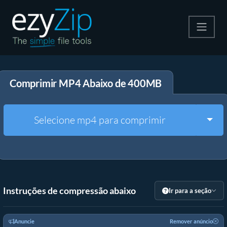
Compactar
Comprimir MP4 Abaixo de 400MB
Descompactar
Converter
Togg
Selecione mp4 para comprimir
Outras Ferramentas
Instruções de compressão abaixo
Ir para a seção
Anuncie
Remover anúncio