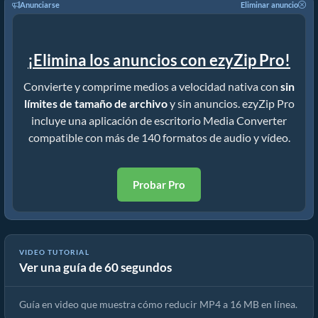
Anunciarse
Eliminar anuncio
¡Elimina los anuncios con ezyZip Pro!
Convierte y comprime medios a velocidad nativa con
sin
límites de tamaño de archivo
y sin anuncios. ezyZip Pro
incluye una aplicación de escritorio Media Converter
compatible con más de 140 formatos de audio y vídeo.
Probar Pro
VIDEO TUTORIAL
Ver una guía de 60 segundos
Cómo reducir MP4 a 16 MB (Guía sencilla)
Guía en video que muestra cómo reducir MP4 a 16 MB en línea.