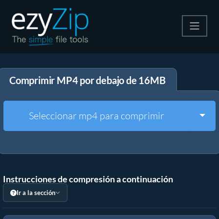
Comprime
Comprimir MP4 por debajo de 16MB
Descomprime
Convertir
Togg
Seleccionar mp4 para comprimir
Otras herramientas
Instrucciones de compresión a continuación
Ir a la sección