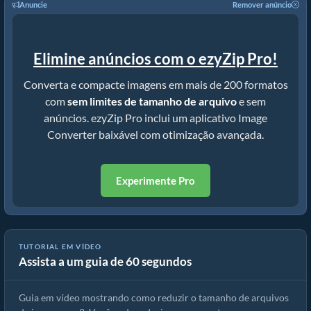
Anuncie
Remover anúncio
Elimine anúncios com o ezyZip Pro!
Converta e compacte imagens em mais de 200 formatos
com
sem limites de tamanho de arquivo
e sem
anúncios. ezyZip Pro inclui um aplicativo Image
Converter baixável com otimização avançada.
Experimente Pro
Guia do Compressor de Imagens | Reduzir Tamanho dos Arquivos
TUTORIAL EM VÍDEO
Assista a um guia de 60 segundos
rw2
Guia em vídeo mostrando como reduzir o tamanho de arquivos