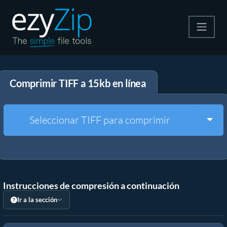
Comprime
Comprimir TIFF a 15kb en línea
Descomprime
Convertir
Togg
Seleccionar TIFF para comprimir
Otras herramientas
Instrucciones de compresión a continuación
Ir a la sección