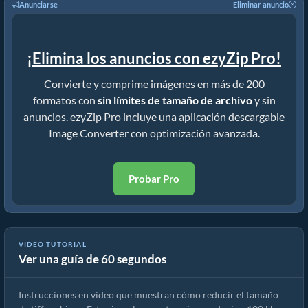
Anunciarse
Eliminar anuncio
¡Elimina los anuncios con ezyZip Pro!
Convierte y comprime imágenes en más de 200
formatos con
sin límites de tamaño de archivo
y sin
anuncios. ezyZip Pro incluye una aplicación descargable
Image Converter con optimización avanzada.
Probar Pro
VIDEO TUTORIAL
Ver una guía de 60 segundos
Cómo reducir el tamaño de las imágenes en línea
Instrucciones en video que muestran cómo reducir el tamaño