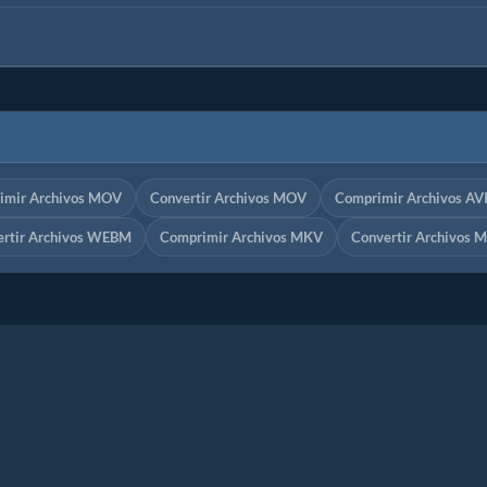
imir Archivos MOV
Convertir Archivos MOV
Comprimir Archivos AV
ertir Archivos WEBM
Comprimir Archivos MKV
Convertir Archivos 