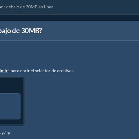
por debajo de 30MB en línea.
bajo de 30MB?
imir
" para abrir el selector de archivos
ezyZip