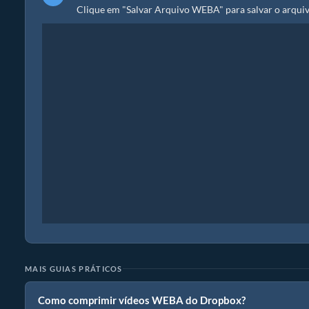
Clique em "Salvar Arquivo WEBA" para salvar o arqui
MAIS GUIAS PRÁTICOS
Como comprimir vídeos WEBA do Dropbox?