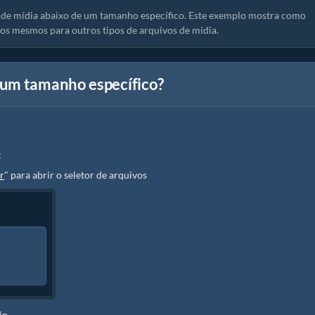
de mídia abaixo de um tamanho específico. Este exemplo mostra como
s mesmos para outros tipos de arquivos de mídia.
 um tamanho específico?
:
r
" para abrir o seletor de arquivos
ip