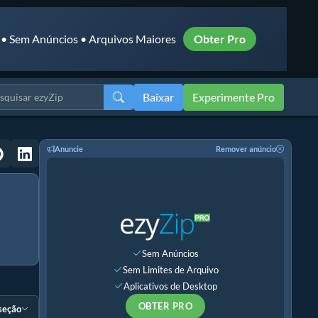
 • Sem Anúncios • Arquivos Maiores
Obter Pro
Baixar
Experimente Pro
Anuncie
Remover anúncio
Sem Anúncios
Sem Limites de Arquivo
Aplicativos de Desktop
OBTER PRO
 seção