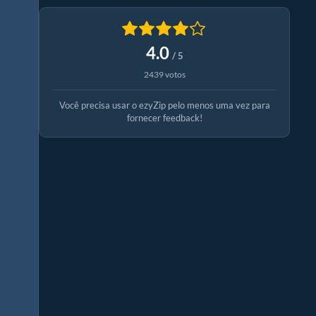
4.0
/ 5
2439 votos
Você precisa usar o ezyZip pelo menos uma vez para
fornecer feedback!