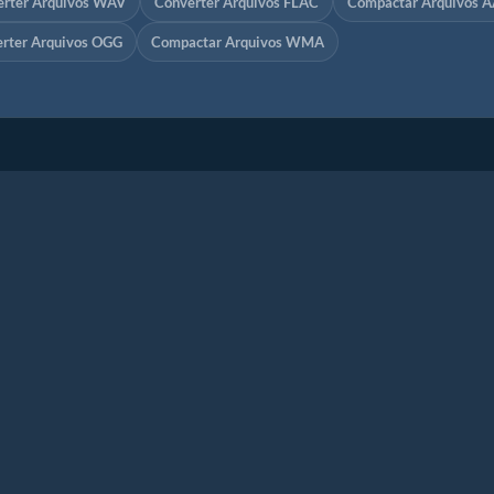
erter Arquivos WAV
Converter Arquivos FLAC
Compactar Arquivos 
rter Arquivos OGG
Compactar Arquivos WMA