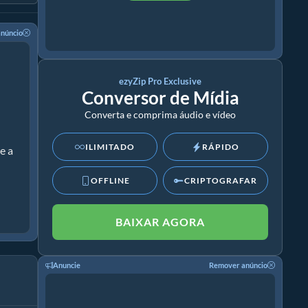
núncio
ezyZip Pro Exclusive
Conversor de Mídia
Converta e comprima áudio e vídeo
ILIMITADO
RÁPIDO
e a
OFFLINE
CRIPTOGRAFAR
BAIXAR AGORA
Anuncie
Remover anúncio