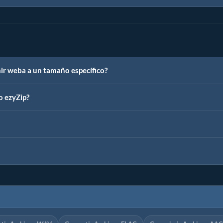
r weba a un tamaño específico?
o ezyZip?