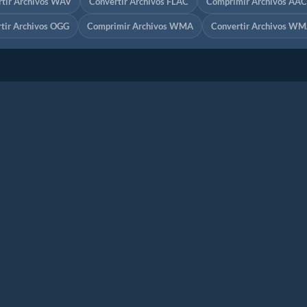
tir Archivos WAV
Convertir Archivos FLAC
Comprimir Archivos AAC
tir Archivos OGG
Comprimir Archivos WMA
Convertir Archivos W