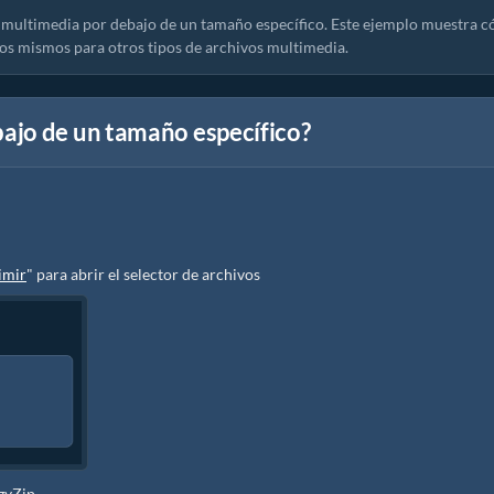
 multimedia por debajo de un tamaño específico. Este ejemplo muestra 
os mismos para otros tipos de archivos multimedia.
ajo de un tamaño específico?
imir
" para abrir el selector de archivos
ezyZip