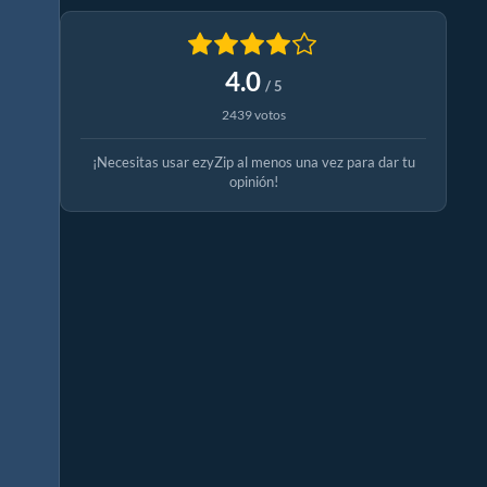
4.0
/ 5
2439 votos
¡Necesitas usar ezyZip al menos una vez para dar tu
opinión!