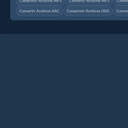
Comprimir Archivos MP3
Convertir Archivos MP3
Conver
Convertir Archivos AAC
Comprimir Archivos OGG
Conver