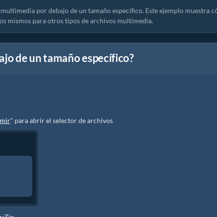
 multimedia por debajo de un tamaño específico. Este ejemplo muestra 
os mismos para otros tipos de archivos multimedia.
jo de un tamaño específico?
imir
" para abrir el selector de archivos
zyZip