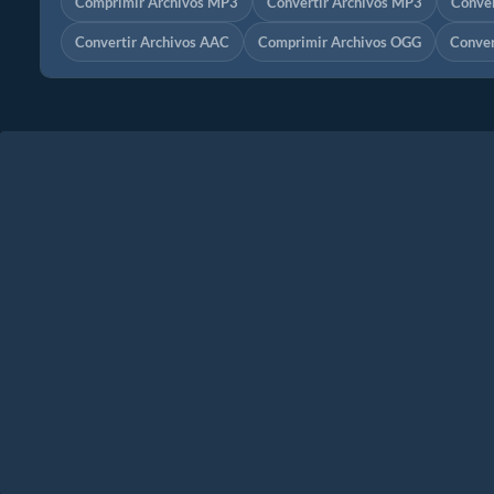
Comprimir Archivos MP3
Convertir Archivos MP3
Conver
Convertir Archivos AAC
Comprimir Archivos OGG
Conver