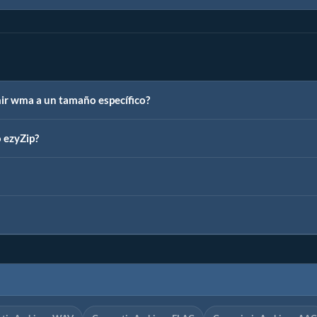
ir wma a un tamaño específico?
 ezyZip?