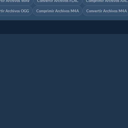
tir Archivos WAV
Convertir Archivos FLAC
Comprimir Archivos AAC
tir Archivos OGG
Comprimir Archivos M4A
Convertir Archivos M4A