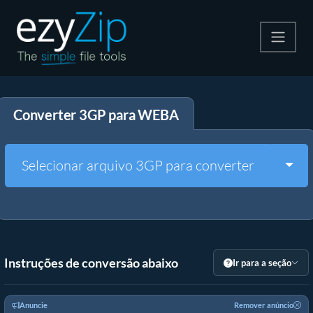
Compactar
Converter 3GP para WEBA
Descompactar
Converter
Togg
Selecionar arquivo 3GP para converter
Outras Ferramentas
Instruções de conversão abaixo
Ir para a seção
Anuncie
Remover anúncio