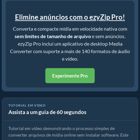
Elimine anúncios com o ezyZip Pro!
Converta e compacte mídia em velocidade nativa com
sem limites de tamanho de arquivo
e sem anúncios.
ezyZip Pro inclui um aplicativo de desktop Media
Converter com suporte a mais de 140 formatos de áudio
e vídeo.
Experimente Pro
TUTORIAL EM VÍDEO
Assista a um guia de 60 segundos
Como converter arquivos de mídia
Tutorial em vídeo demonstrando o processo simples de
converter arquivos de mídia online sem instalar software. Este