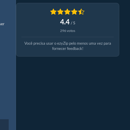
4.4
/ 5
ser
296 votos
Você precisa usar o ezyZip pelo menos uma vez para
fornecer feedback!