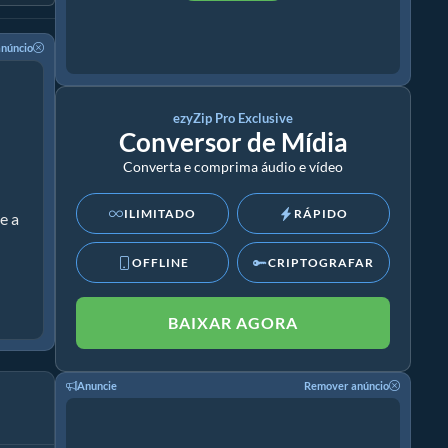
núncio
ezyZip Pro Exclusive
Conversor de Mídia
Converta e comprima áudio e vídeo
ILIMITADO
RÁPIDO
e a
OFFLINE
CRIPTOGRAFAR
BAIXAR AGORA
Anuncie
Remover anúncio