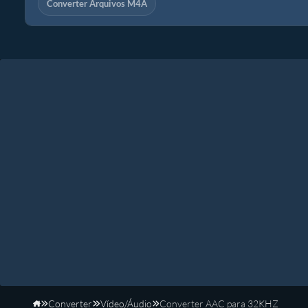
Converter Arquivos M4A
Converter
Vídeo/Áudio
Converter AAC para 32KHZ