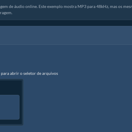
agem de áudio online. Este exemplo mostra MP3 para 48kHz, mas os me
tragem.
 para abrir o seletor de arquivos