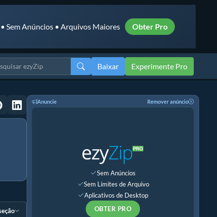
 • Sem Anúncios • Arquivos Maiores
Obter Pro
Baixar
Experimente Pro
Anuncie
Remover anúncio
Sem Anúncios
Sem Limites de Arquivo
Aplicativos de Desktop
OBTER PRO
 seção