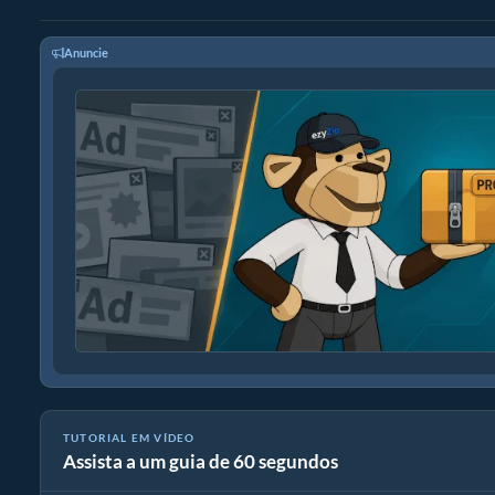
Anuncie
TUTORIAL EM VÍDEO
Assista a um guia de 60 segundos
Como converter a taxa de amostragem de áudio.