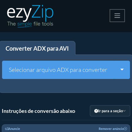
Compactar
Converter ADX para AVI
Descompactar
Converter
Togg
Selecionar arquivo ADX para converter
Outras Ferramentas
Instruções de conversão abaixo
Ir para a seção
Anuncie
Remover anúncio