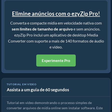
Elimine anúncios com o ezyZip Pro!
Converta e compacte mídia em velocidade nativa com
sem limites de tamanho de arquivo
e sem anúncios.
ezyZip Pro inclui um aplicativo de desktop Media
Converter com suporte a mais de 140 formatos de áudio
e vídeo.
Experimente Pro
TUTORIAL EM VÍDEO
Assista a um guia de 60 segundos
Como converter arquivos de mídia
Tutorial em vídeo demonstrando o processo simples de
converter arquivos de mídia online sem instalar software. Este