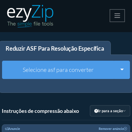
Compactar
Reduzir ASF Para Resolução Específica
Descompactar
Converter
Togg
Selecione asf para converter
Outras Ferramentas
Instruções de compressão abaixo
Ir para a seção
Anuncie
Remover anúncio