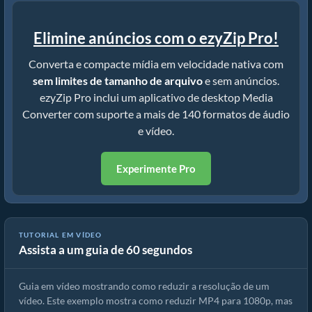
Elimine anúncios com o ezyZip Pro!
Converta e compacte mídia em velocidade nativa com
sem limites de tamanho de arquivo
e sem anúncios.
ezyZip Pro inclui um aplicativo de desktop Media
Converter com suporte a mais de 140 formatos de áudio
e vídeo.
Experimente Pro
TUTORIAL EM VÍDEO
Assista a um guia de 60 segundos
Como reduzir a resolução asf (Guia simples)
Guia em vídeo mostrando como reduzir a resolução de um
vídeo. Este exemplo mostra como reduzir MP4 para 1080p, mas