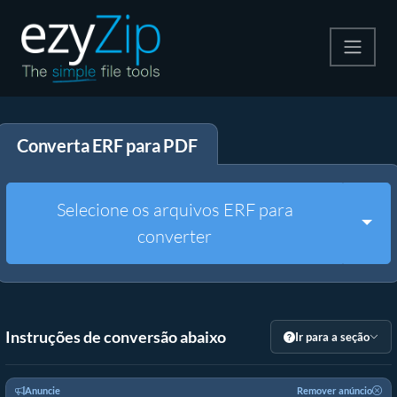
Compactar
Converta ERF para PDF
Descompactar
Converter
Selecione os arquivos ERF para
Togg
converter
Outras Ferramentas
Instruções de conversão abaixo
Ir para a seção
Anuncie
Remover anúncio