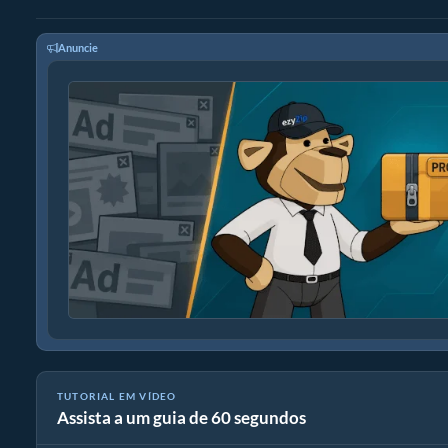
Anuncie
TUTORIAL EM VÍDEO
Assista a um guia de 60 segundos
Como converter a taxa de amostragem de áudio.