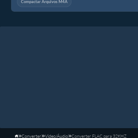
Compactar Arquivos M4A
Converter
Vídeo/Áudio
Converter FLAC para 32KHZ