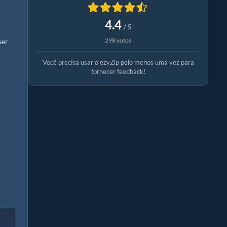
4.4
/ 5
298 votos
ser
Você precisa usar o ezyZip pelo menos uma vez para
fornecer feedback!