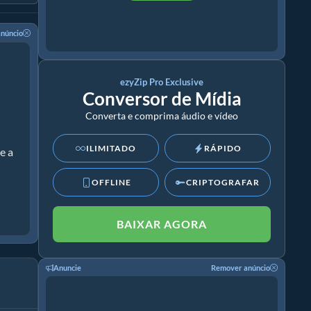
núncio
ezyZip Pro Exclusive
Conversor de Mídia
Converta e comprima áudio e vídeo
ILIMITADO
RÁPIDO
e a
OFFLINE
CRIPTOGRAFAR
BAIXAR AGORA
Anuncie
Remover anúncio