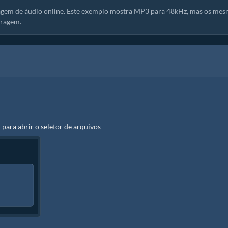
agem de áudio online. Este exemplo mostra MP3 para 48kHz, mas os me
tragem.
" para abrir o seletor de arquivos