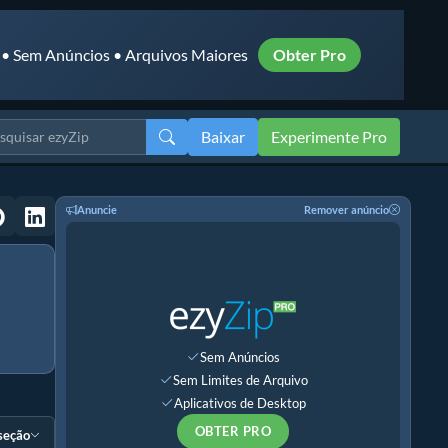
 • Sem Anúncios • Arquivos Maiores
Obter Pro
Baixar
Experimente Pro
Anuncie
Remover anúncio
Sem Anúncios
Sem Limites de Arquivo
Aplicativos de Desktop
OBTER PRO
 seção