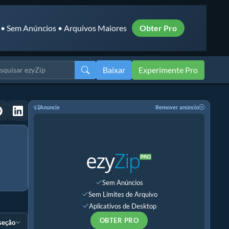
 • Sem Anúncios • Arquivos Maiores
Obter Pro
Baixar
Experimente Pro
Anuncie
Remover anúncio
Sem Anúncios
Sem Limites de Arquivo
Aplicativos de Desktop
OBTER PRO
 seção