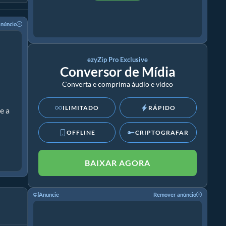
núncio
ezyZip Pro Exclusive
Conversor de Mídia
Converta e comprima áudio e vídeo
ILIMITADO
RÁPIDO
e a
OFFLINE
CRIPTOGRAFAR
BAIXAR AGORA
Anuncie
Remover anúncio