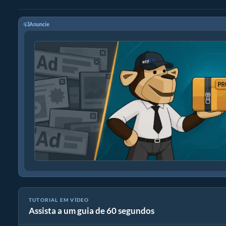
Anuncie
TUTORIAL EM VÍDEO
Assista a um guia de 60 segundos
Como converter FLAC para WAV (Guia simples)