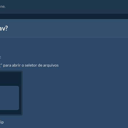
ne.
av?
:
r
" para abrir o seletor de arquivos
Zip