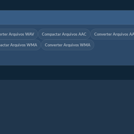
erter Arquivos WAV
Compactar Arquivos AAC
Converter Arquivos A
actar Arquivos WMA
Converter Arquivos WMA