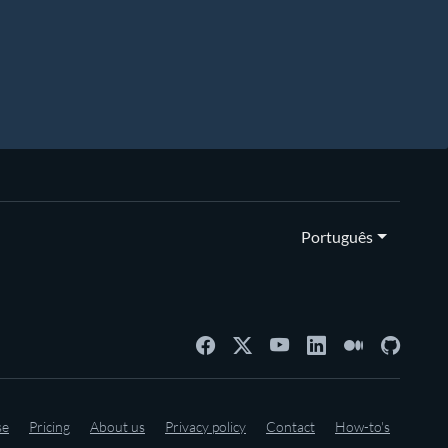
Português
se
Pricing
About us
Privacy policy
Contact
How-to's