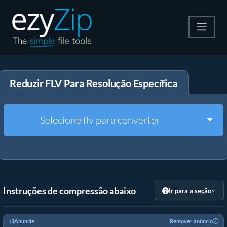
Compactar
Reduzir FLV Para Resolução Específica
Descompactar
Converter
Togg
Selecione flv para converter
Outras Ferramentas
Instruções de compressão abaixo
Ir para a seção
Anuncie
Remover anúncio