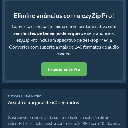
Elimine anúncios com o ezyZip Pro!
Converta e compacte mídia em velocidade nativa com
sem limites de tamanho de arquivo
e sem anúncios.
ezyZip Pro inclui um aplicativo de desktop Media
Converter com suporte a mais de 140 formatos de áudio
e vídeo.
Experimente Pro
TUTORIAL EM VÍDEO
Assista a um guia de 60 segundos
Como reduzir a resolução flv (Guia simples)
Guia em vídeo mostrando como reduzir a resolução de um
vídeo. Este exemplo mostra como reduzir MP4 para 1080p, mas