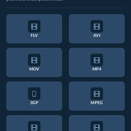
FLV
AVI
MOV
MP4
3GP
MPEG