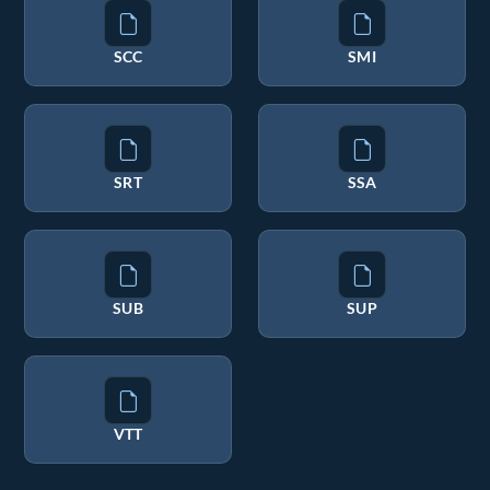
SCC
SMI
SRT
SSA
SUB
SUP
VTT