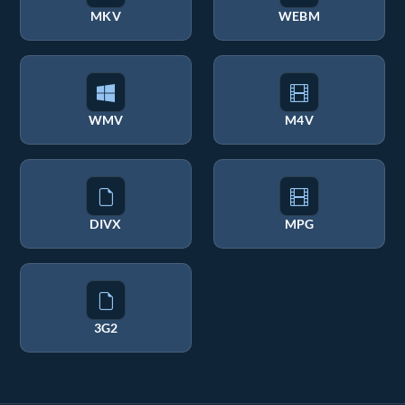
MKV
WEBM
WMV
M4V
DIVX
MPG
3G2