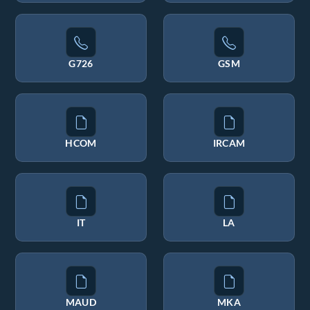
G726
GSM
HCOM
IRCAM
IT
LA
MAUD
MKA