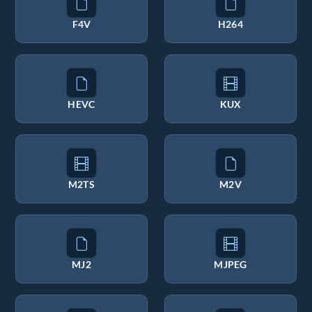
F4V
H264
HEVC
KUX
M2TS
M2V
MJ2
MJPEG