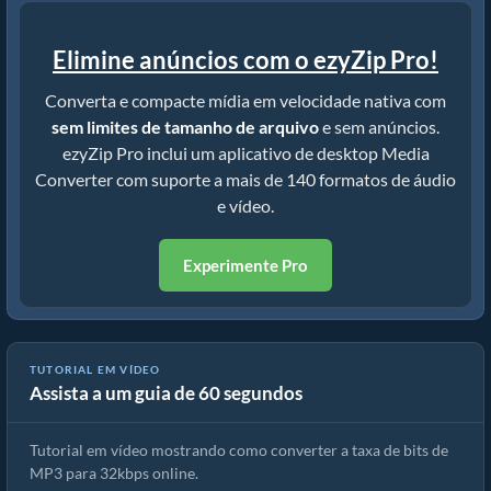
Elimine anúncios com o ezyZip Pro!
Converta e compacte mídia em velocidade nativa com
sem limites de tamanho de arquivo
e sem anúncios.
ezyZip Pro inclui um aplicativo de desktop Media
Converter com suporte a mais de 140 formatos de áudio
e vídeo.
Experimente Pro
TUTORIAL EM VÍDEO
Assista a um guia de 60 segundos
Converter a taxa de bits de MP3 para 32kbps (Guia simples)
Tutorial em vídeo mostrando como converter a taxa de bits de
MP3 para 32kbps online.