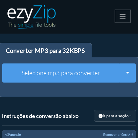
Compactar
Converter MP3 para 32KBPS
Descompactar
Converter
Togg
Selecione mp3 para converter
Outras Ferramentas
Instruções de conversão abaixo
Ir para a seção
Anuncie
Remover anúncio