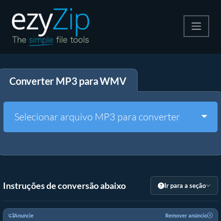
Compactar
Converter MP3 para WMV
Descompactar
Converter
Togg
Selecionar arquivo MP3 para converter
Outras Ferramentas
Instruções de conversão abaixo
Ir para a seção
Anuncie
Remover anúncio