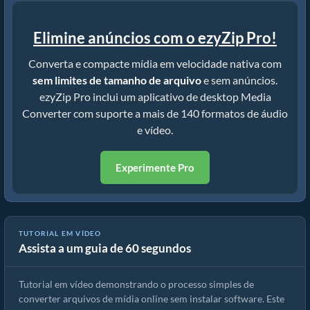
Elimine anúncios com o ezyZip Pro!
Converta e compacte mídia em velocidade nativa com
sem limites de tamanho de arquivo
e sem anúncios.
ezyZip Pro inclui um aplicativo de desktop Media
Converter com suporte a mais de 140 formatos de áudio
e vídeo.
Experimente Pro
TUTORIAL EM VÍDEO
Assista a um guia de 60 segundos
Como converter arquivos de mídia
Tutorial em vídeo demonstrando o processo simples de
converter arquivos de mídia online sem instalar software. Este