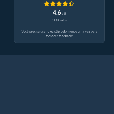
4.6
/ 5
1929 votos
Você precisa usar o ezyZip pelo menos uma vez para
fornecer feedback!