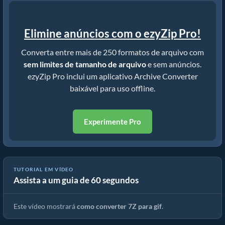
Elimine anúncios com o ezyZip Pro!
Converta entre mais de 250 formatos de arquivo com
sem limites de tamanho de arquivo
e sem anúncios.
ezyZip Pro inclui um aplicativo Archive Converter
baixável para uso offline.
Experimente Pro
TUTORIAL EM VÍDEO
Assista a um guia de 60 segundos
Converter 7z Para Arquivo Normal Online (Guia Simples)
Este vídeo mostrará
como converter 7Z para gif
.