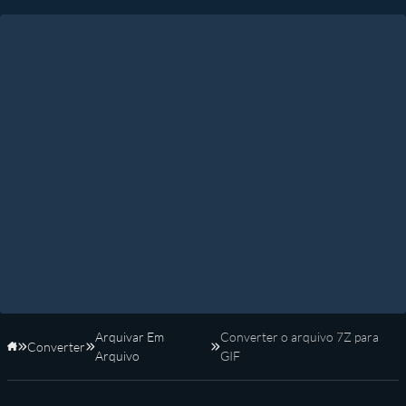
Arquivar Em
Converter o arquivo 7Z para
Converter
Início
Arquivo
GIF