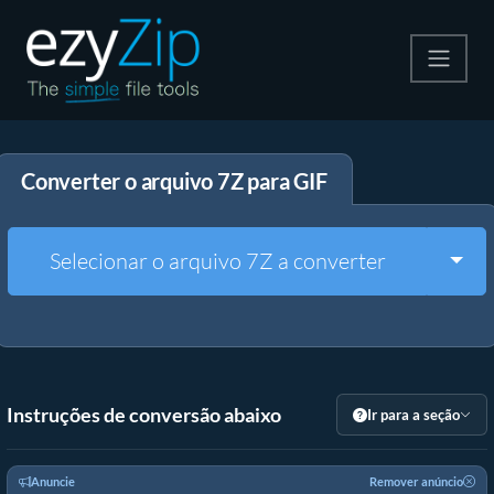
Compactar
Converter o arquivo 7Z para GIF
Descompactar
Converter
Togg
Selecionar o arquivo 7Z a converter
Outras Ferramentas
Instruções de conversão abaixo
Ir para a seção
Anuncie
Remover anúncio