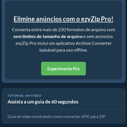
Elimine anúncios com o ezyZip Pro!
Converta entre mais de 250 formatos de arquivo com
sem limites de tamanho de arquivo
e sem anúncios.
ezyZip Pro inclui um aplicativo Archive Converter
baixável para uso offline.
Experimente Pro
TUTORIAL EM VÍDEO
Assista a um guia de 60 segundos
Como Converter APK para ZIP (Guia Simples)
Guia de vídeo mostrando como converter APK para ZIP.