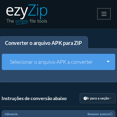
Compactar
Converter o arquivo APK para ZIP
Descompactar
Converter
Togg
Selecionar o arquivo APK a converter
Outras Ferramentas
Instruções de conversão abaixo
Ir para a seção
Anuncie
Remover anúncio