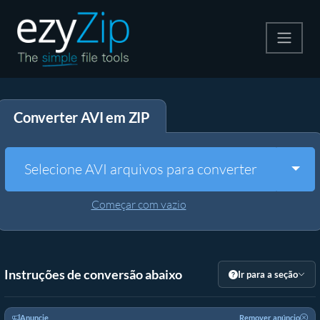
Compactar
Converter AVI em ZIP
Descompactar
Converter
Togg
Selecione AVI arquivos para converter
Outras Ferramentas
Começar com vazio
Instruções de conversão abaixo
Ir para a seção
Anuncie
Remover anúncio