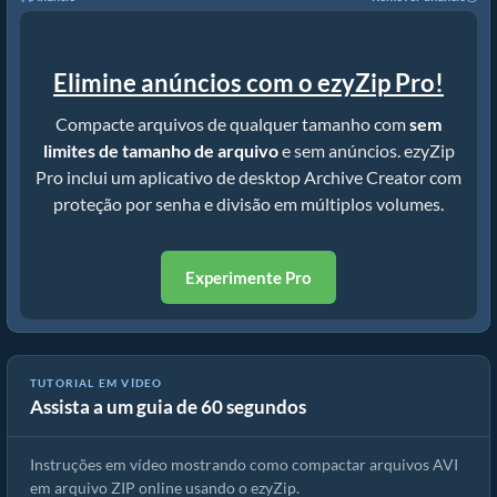
Elimine anúncios com o ezyZip Pro!
Compacte arquivos de qualquer tamanho com
sem
limites de tamanho de arquivo
e sem anúncios. ezyZip
Pro inclui um aplicativo de desktop Archive Creator com
proteção por senha e divisão em múltiplos volumes.
Experimente Pro
TUTORIAL EM VÍDEO
Assista a um guia de 60 segundos
Como Converter AVI para Arquivo ZIP Online (Guia Simples)
Instruções em vídeo mostrando como compactar arquivos AVI
em arquivo ZIP online usando o ezyZip.