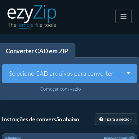
Compactar
Converter CAD em ZIP
Descompactar
Converter
Togg
Selecione CAD arquivos para converter
Outras Ferramentas
Começar com vazio
Instruções de conversão abaixo
Ir para a seção
Anuncie
Remover anúncio