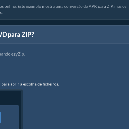
s online. Este exemplo mostra uma conversão de APK para ZIP, mas os
s.
WD para ZIP?
sando ezyZip.
" para abrir a escolha de ficheiros.