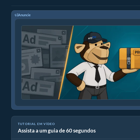
Anuncie
TUTORIAL EM VÍDEO
Assista a um guia de 60 segundos
Como converter arquivos compactados usando ezyZip