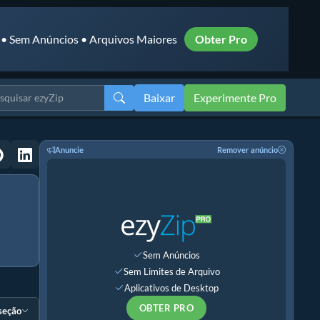
 • Sem Anúncios • Arquivos Maiores
Obter Pro
Baixar
Experimente Pro
Anuncie
Remover anúncio
Sem Anúncios
Sem Limites de Arquivo
Aplicativos de Desktop
OBTER PRO
 seção