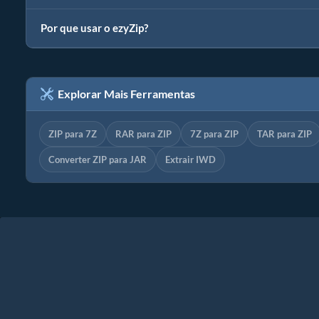
Por que usar o ezyZip?
Explorar Mais Ferramentas
ZIP para 7Z
RAR para ZIP
7Z para ZIP
TAR para ZIP
Converter ZIP para JAR
Extrair IWD