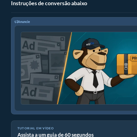
Instruções de conversão abaixo
Anuncie
TUTORIAL EM VÍDEO
Assista a um guia de 60 segundos
Como converter arquivos para ZIP online (Guia simples)