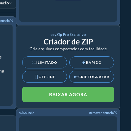
 seção
núncio
ezyZip Pro Exclusivo
Criador de ZIP
Crie arquivos compactados com facilidade
e
ILIMITADO
RÁPIDO
nha
OFFLINE
CRIPTOGRAFAR
BAIXAR AGORA
Anuncie
Remover anúncio