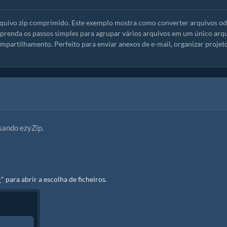
rquivo zip comprimido. Este exemplo mostra como converter arquivos od
Aprenda os passos simples para agrupar vários arquivos em um único arq
partilhamento. Perfeito para enviar anexos de e-mail, organizar projet
sando ezyZip.
r
" para abrir a escolha de ficheiros.