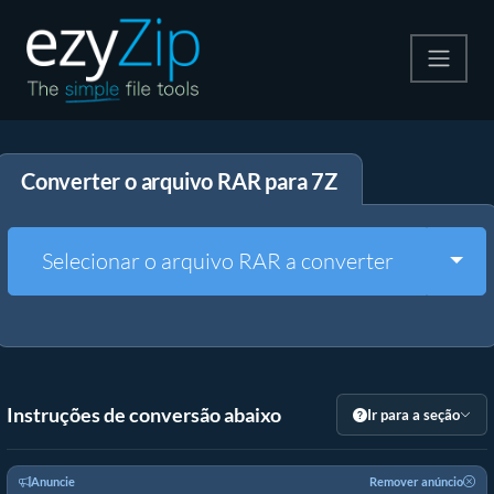
Compactar
Converter o arquivo RAR para 7Z
Descompactar
Converter
Togg
Selecionar o arquivo RAR a converter
Outras Ferramentas
Instruções de conversão abaixo
Ir para a seção
Anuncie
Remover anúncio