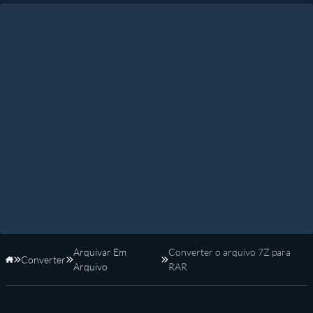
Arquivar Em
Converter o arquivo 7Z para
Converter
Início
Arquivo
RAR