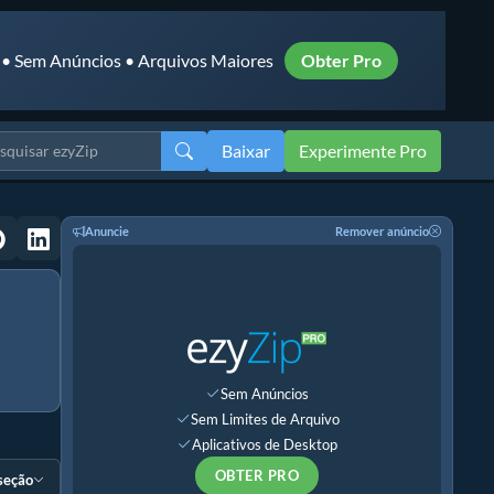
 • Sem Anúncios • Arquivos Maiores
Obter Pro
Baixar
Experimente Pro
Anuncie
Remover anúncio
Sem Anúncios
Sem Limites de Arquivo
Aplicativos de Desktop
OBTER PRO
 seção