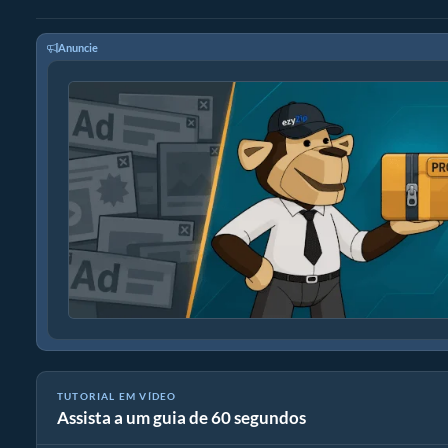
Anuncie
TUTORIAL EM VÍDEO
Assista a um guia de 60 segundos
Como converter RAR para arquivo original (Guia Simples)