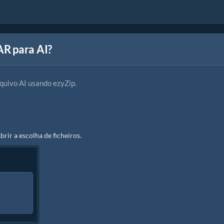
R para AI?
quivo AI usando ezyZip.
abrir a escolha de ficheiros.