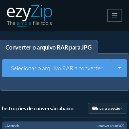
Compactar
Converter o arquivo RAR para JPG
Descompactar
Converter
Togg
Selecionar o arquivo RAR a converter
Outras Ferramentas
Instruções de conversão abaixo
Ir para a seção
Anuncie
Remover anúncio