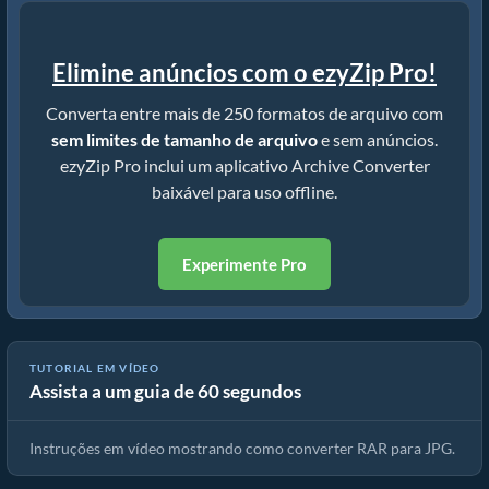
Elimine anúncios com o ezyZip Pro!
Converta entre mais de 250 formatos de arquivo com
sem limites de tamanho de arquivo
e sem anúncios.
ezyZip Pro inclui um aplicativo Archive Converter
baixável para uso offline.
Experimente Pro
TUTORIAL EM VÍDEO
Assista a um guia de 60 segundos
Como Converter RAR Para JPG (Guia Simples)
Instruções em vídeo mostrando como converter RAR para JPG.