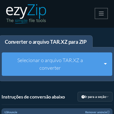
Compactar
Converter o arquivo TAR.XZ para ZIP
Descompactar
Converter
Selecionar o arquivo TAR.XZ a
Togg
converter
Outras Ferramentas
Instruções de conversão abaixo
Ir para a seção
Anuncie
Remover anúncio