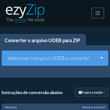
Compactar
Converter o arquivo UDEB para ZIP
Descompactar
Converter
Togg
Selecionar o arquivo UDEB a converter
Outras Ferramentas
Instruções de conversão abaixo
Ir para a seção
Anuncie
Remover anúncio