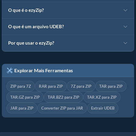
O que é o ezyZip?
O que é um arquivo UDEB?
Por que usar o ezyZip?
Explorar Mais Ferramentas
ZIP para 7Z
RAR para ZIP
7Z para ZIP
TAR para ZIP
TAR.GZ para ZIP
TAR.BZ2 para ZIP
TAR.XZ para ZIP
JAR para ZIP
Converter ZIP para JAR
Extrair UDEB