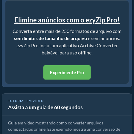
Elimine anúncios com o ezyZip Pro!
Converta entre mais de 250 formatos de arquivo com
sem limites de tamanho de arquivo
e sem anúncios.
ezyZip Pro inclui um aplicativo Archive Converter
baixável para uso offline.
Experimente Pro
TUTORIAL EM VÍDEO
Assista a um guia de 60 segundos
Como converter arquivos compactados usando ezyZip
Guia em vídeo mostrando como converter arquivos
compactados online. Este exemplo mostra uma conversão de