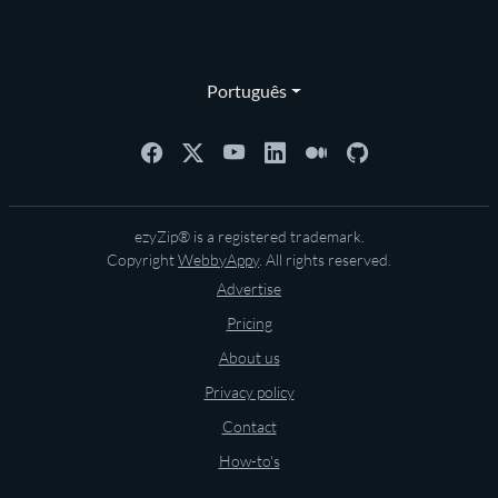
Português
ezyZip® is a registered trademark.
Copyright
WebbyAppy
. All rights reserved.
Advertise
Pricing
About us
Privacy policy
Contact
How-to's