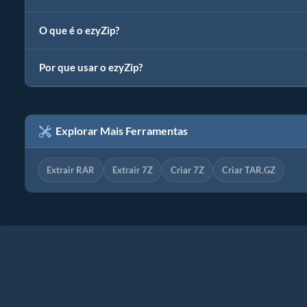
O que é o ezyZip?
Por que usar o ezyZip?
Explorar Mais Ferramentas
Extrair RAR
Extrair 7Z
Criar 7Z
Criar TAR.GZ