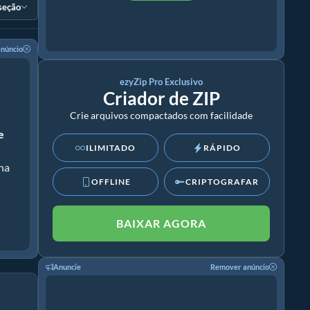
 seção
núncio
ezyZip Pro Exclusivo
Criador de ZIP
Crie arquivos compactados com facilidade
e
ILIMITADO
RÁPIDO
nha
OFFLINE
CRIPTOGRAFAR
BAIXAR AGORA
Anuncie
Remover anúncio