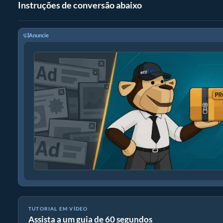
Instruções de conversão abaixo
Anuncie
TUTORIAL EM VÍDEO
Assista a um guia de 60 segundos
Como converter arquivos para ZIP online (Guia simples)