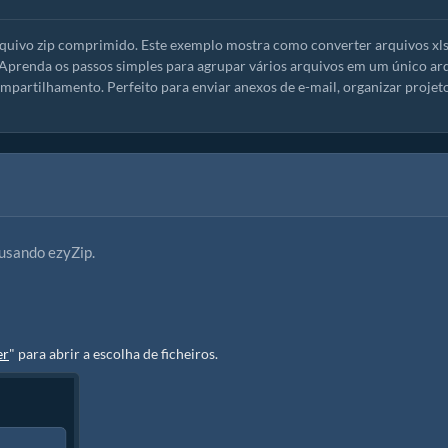
rquivo zip comprimido. Este exemplo mostra como converter arquivos xl
 Aprenda os passos simples para agrupar vários arquivos em um único ar
partilhamento. Perfeito para enviar anexos de e-mail, organizar projet
usando ezyZip.
:
er
" para abrir a escolha de ficheiros.