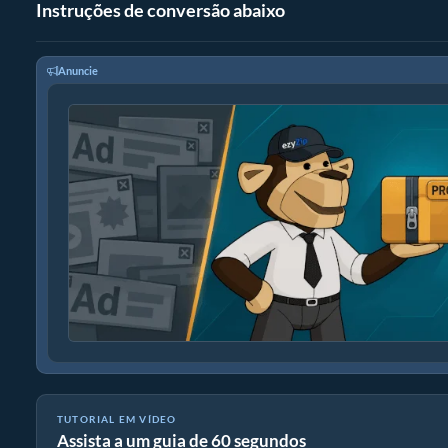
Instruções de conversão abaixo
Anuncie
TUTORIAL EM VÍDEO
Assista a um guia de 60 segundos
Como converter arquivos para ZIP online (Guia simples)