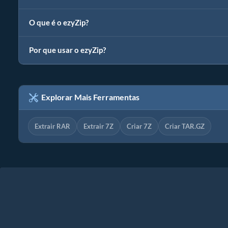
O que é o ezyZip?
Por que usar o ezyZip?
Explorar Mais Ferramentas
Extrair RAR
Extrair 7Z
Criar 7Z
Criar TAR.GZ