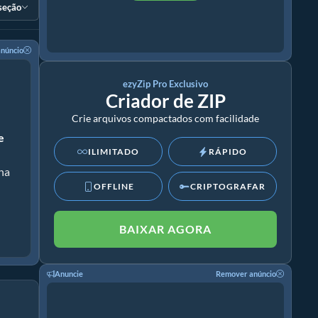
 seção
núncio
ezyZip Pro Exclusivo
Criador de ZIP
Crie arquivos compactados com facilidade
e
ILIMITADO
RÁPIDO
nha
OFFLINE
CRIPTOGRAFAR
BAIXAR AGORA
Anuncie
Remover anúncio