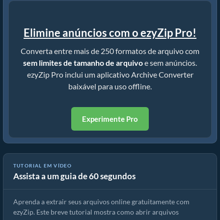
Elimine anúncios com o ezyZip Pro!
Converta entre mais de 250 formatos de arquivo com
sem limites de tamanho de arquivo
e sem anúncios.
ezyZip Pro inclui um aplicativo Archive Converter
baixável para uso offline.
Experimente Pro
TUTORIAL EM VÍDEO
Assista a um guia de 60 segundos
Como extrair arquivos online com ezyZip (grátis, sem instalação)
Aprenda a extrair seus arquivos online gratuitamente com
ezyZip. Este breve tutorial mostra como abrir arquivos