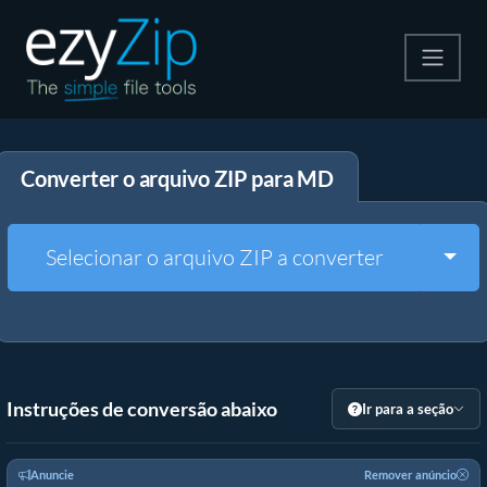
Compactar
Converter o arquivo ZIP para MD
Descompactar
Converter
Togg
Selecionar o arquivo ZIP a converter
Outras Ferramentas
Instruções de conversão abaixo
Ir para a seção
Anuncie
Remover anúncio