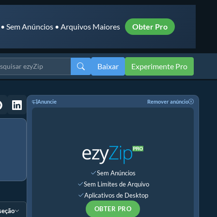
 • Sem Anúncios • Arquivos Maiores
Obter Pro
Baixar
Experimente Pro
Anuncie
Remover anúncio
Sem Anúncios
Sem Limites de Arquivo
Aplicativos de Desktop
OBTER PRO
 seção