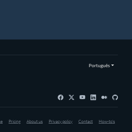
Português
se
Pricing
About us
Privacy policy
Contact
How-to's