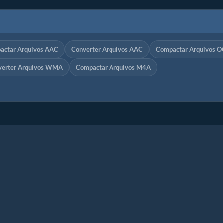
actar Arquivos AAC
Converter Arquivos AAC
Compactar Arquivos 
verter Arquivos WMA
Compactar Arquivos M4A