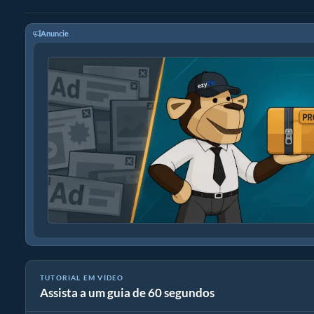
Anuncie
TUTORIAL EM VÍDEO
Assista a um guia de 60 segundos
Como extrair arquivos online com ezyZip (grátis, sem instalaçã