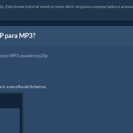
ip. Este breve tutorial mostra como abrir arquivos compactados e acessa
IP para MP3?
quivo MP3 usando ezyZip.
brir a escolha de ficheiros.