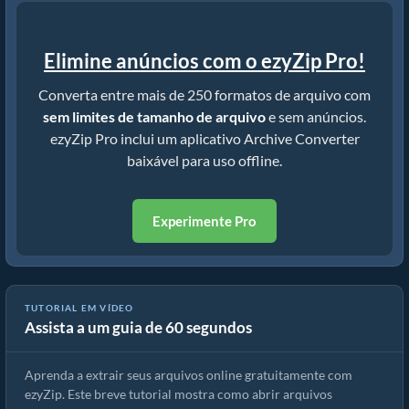
Elimine anúncios com o ezyZip Pro!
Converta entre mais de 250 formatos de arquivo com
sem limites de tamanho de arquivo
e sem anúncios.
ezyZip Pro inclui um aplicativo Archive Converter
baixável para uso offline.
Experimente Pro
TUTORIAL EM VÍDEO
Assista a um guia de 60 segundos
Como extrair arquivos online com ezyZip (grátis, sem instalação)
Aprenda a extrair seus arquivos online gratuitamente com
ezyZip. Este breve tutorial mostra como abrir arquivos