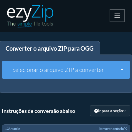
Compactar
Converter o arquivo ZIP para OGG
Descompactar
Converter
Togg
Selecionar o arquivo ZIP a converter
Outras Ferramentas
Instruções de conversão abaixo
Ir para a seção
Anuncie
Remover anúncio