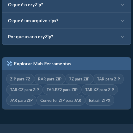
O que é o ezyZip?
O que é um arquivo zipx?
Por que usar o ezyZip?
Explorar Mais Ferramentas
ZIP para 7Z
RAR para ZIP
7Z para ZIP
TAR para ZIP
TAR.GZ para ZIP
TAR.BZ2 para ZIP
TAR.XZ para ZIP
JAR para ZIP
Converter ZIP para JAR
Extrair ZIPX