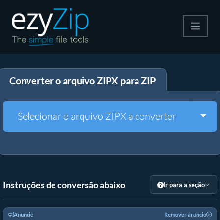
Compactar
Converter o arquivo ZIPX para ZIP
Descompactar
Converter
Togg
Selecionar o arquivo ZIPX a converter
Outras Ferramentas
Instruções de conversão abaixo
Ir para a seção
Anuncie
Remover anúncio