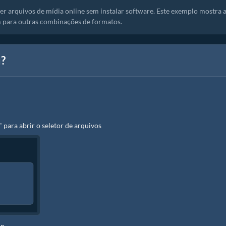
r arquivos de mídia online sem instalar software. Este exemplo mostra 
 para outras combinações de formatos.
u?
" para abrir o seletor de arquivos
ip