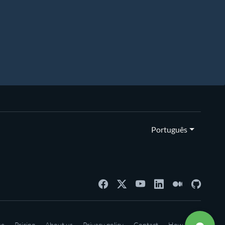
Português
se
Pricing
About us
Privacy policy
Contact
How-to's