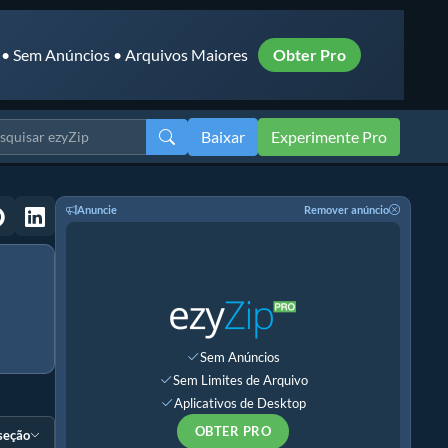
 • Sem Anúncios • Arquivos Maiores
Obter Pro
Baixar
Experimente Pro
Anuncie
Remover anúncio
Sem Anúncios
Sem Limites de Arquivo
Aplicativos de Desktop
OBTER PRO
 seção