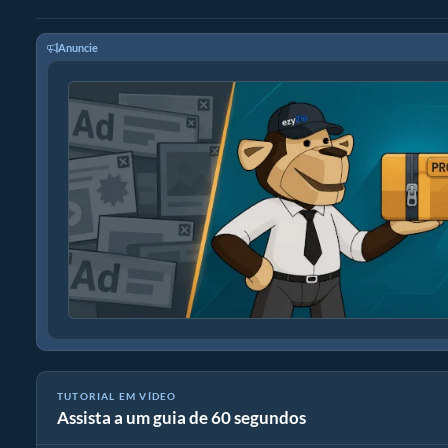
Anuncie
TUTORIAL EM VÍDEO
Assista a um guia de 60 segundos
Como converter arquivos de mídia