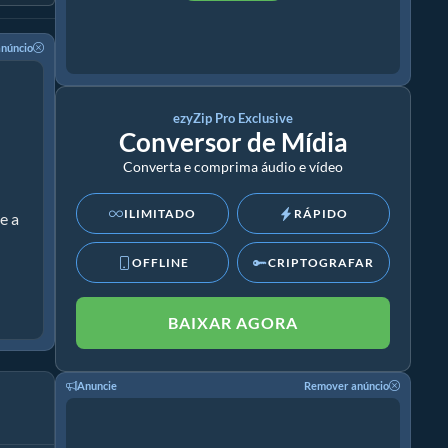
núncio
ezyZip Pro Exclusive
Conversor de Mídia
Converta e comprima áudio e vídeo
ILIMITADO
RÁPIDO
e a
OFFLINE
CRIPTOGRAFAR
BAIXAR AGORA
Anuncie
Remover anúncio