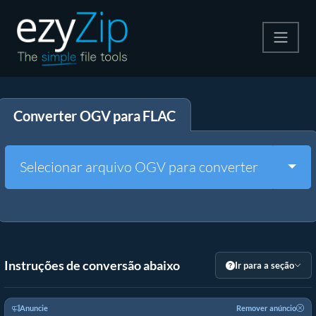
Compactar
Converter OGV para FLAC
Descompactar
Converter
Togg
Selecionar arquivo OGV para converter
Outras Ferramentas
Instruções de conversão abaixo
Ir para a seção
Anuncie
Remover anúncio