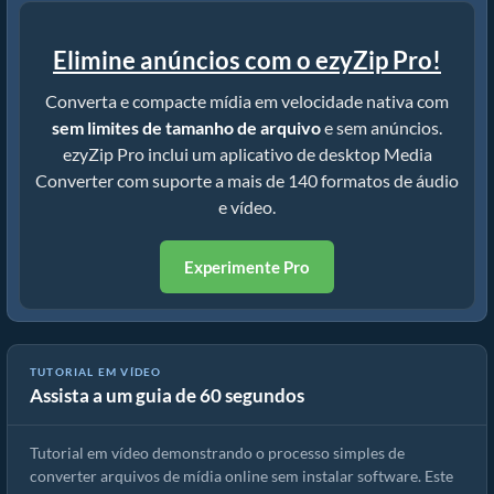
Elimine anúncios com o ezyZip Pro!
Converta e compacte mídia em velocidade nativa com
sem limites de tamanho de arquivo
e sem anúncios.
ezyZip Pro inclui um aplicativo de desktop Media
Converter com suporte a mais de 140 formatos de áudio
e vídeo.
Experimente Pro
TUTORIAL EM VÍDEO
Assista a um guia de 60 segundos
Como converter arquivos de mídia
Tutorial em vídeo demonstrando o processo simples de
converter arquivos de mídia online sem instalar software. Este