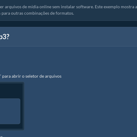
r arquivos de mídia online sem instalar software. Este exemplo mostra 
 para outras combinações de formatos.
p3?
" para abrir o seletor de arquivos
ip