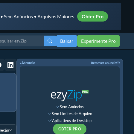
 • Sem Anúncios • Arquivos Maiores
Obter Pro
Baixar
Experimente Pro
Anuncie
Remover anúncio
Sem Anúncios
Sem Limites de Arquivo
Aplicativos de Desktop
OBTER PRO
 seção