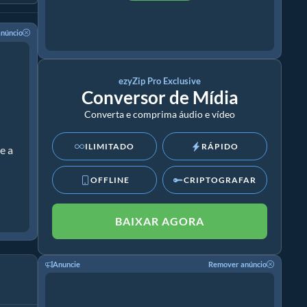
núncio
ezyZip Pro Exclusive
Conversor de Mídia
Converta e comprima áudio e vídeo
ILIMITADO
RÁPIDO
e a
OFFLINE
CRIPTOGRAFAR
BAIXAR AGORA
Anuncie
Remover anúncio