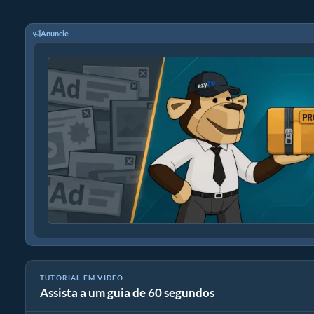
Anuncie
TUTORIAL EM VÍDEO
Assista a um guia de 60 segundos
Como converter arquivos de mídia