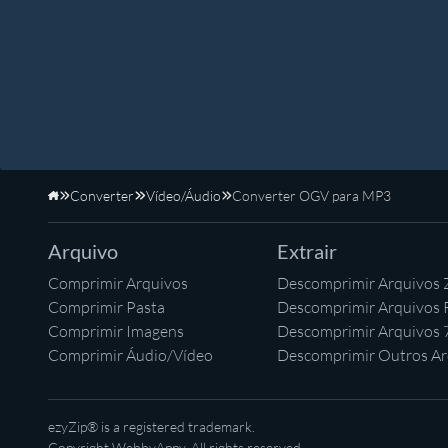
Converter
Vídeo/Áudio
Converter OGV para MP3
Início
Arquivo
Extrair
Comprimir Arquivos
Descomprimir Arquivos 
Comprimir Pasta
Descomprimir Arquivos
Comprimir Imagens
Descomprimir Arquivos 
Comprimir Áudio/Vídeo
Descomprimir Outros Ar
ezyZip® is a registered trademark.
Copyright
WebbyAppy
. All rights reserved.