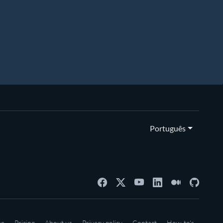
Português
se
Pricing
About us
Privacy policy
Contact
How-to's